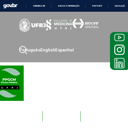
COMUNICA BR
ACESSO À INFORMAÇÃO
PARTICIPE
LEGISLAÇÃO
IR
PARA
O
CONTEÚDO
Português
English
Espanhol
Novos
Docentes
Alunos
Alunos