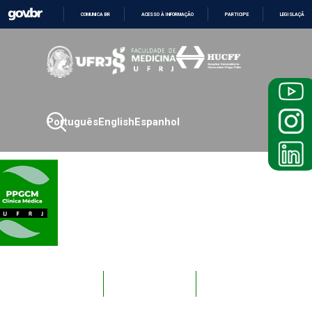
COMUNICA BR
ACESSO À INFORMAÇÃO
PARTICIPE
LEGISLAÇÃO
IR
PARA
O
CONTEÚDO
Português
English
Espanhol
Novos
Docentes
Alunos
Alunos