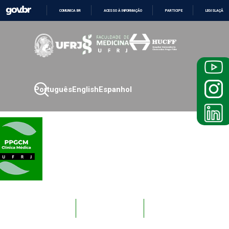
COMUNICA BR
ACESSO À INFORMAÇÃO
PARTICIPE
LEGISLAÇÃO
IR
PARA
O
CONTEÚDO
Português
English
Espanhol
Novos
Docentes
Alunos
Alunos