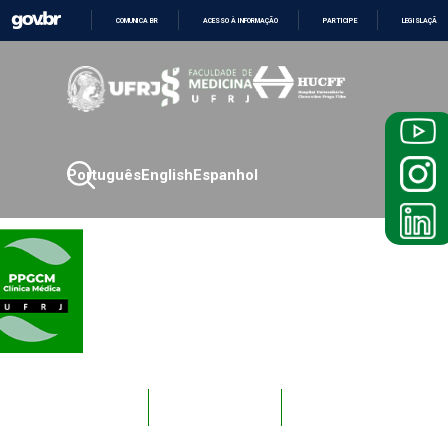
COMUNICA BR
ACESSO À INFORMAÇÃO
PARTICIPE
LEGISLAÇÃO
IR
PARA
O
CONTEÚDO
Português
English
Espanhol
Novos
Docentes
Alunos
Alunos