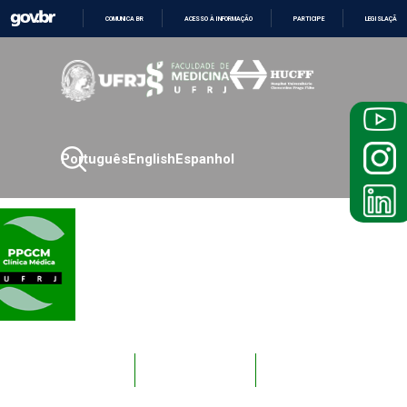
COMUNICA BR
ACESSO À INFORMAÇÃO
PARTICIPE
LEGISLAÇÃO
IR
PARA
O
CONTEÚDO
Português
English
Espanhol
Novos
Docentes
Alunos
Alunos