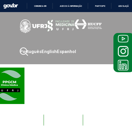
COMUNICA BR
ACESSO À INFORMAÇÃO
PARTICIPE
LEGISLAÇÃO
IR
PARA
O
CONTEÚDO
Português
English
Espanhol
Novos
Docentes
Alunos
Alunos