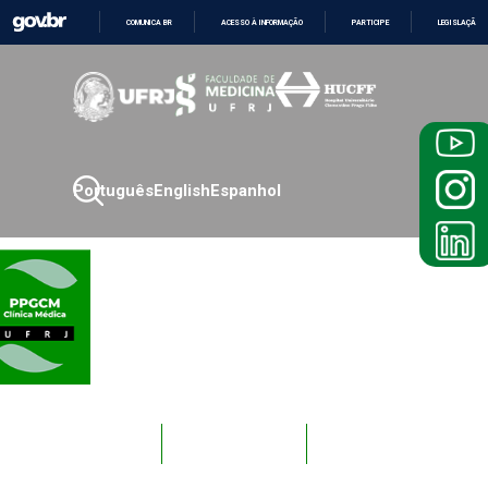
COMUNICA BR
ACESSO À INFORMAÇÃO
PARTICIPE
LEGISLAÇÃO
IR
PARA
O
CONTEÚDO
Português
English
Espanhol
Novos
Docentes
Alunos
Alunos