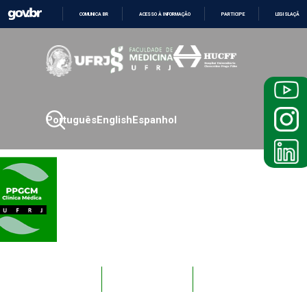
COMUNICA BR
ACESSO À INFORMAÇÃO
PARTICIPE
LEGISLAÇÃO
IR
PARA
O
CONTEÚDO
Português
English
Espanhol
Novos
Docentes
Alunos
Alunos