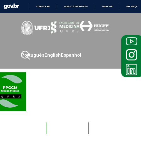
COMUNICA BR
ACESSO À INFORMAÇÃO
PARTICIPE
LEGISLAÇÃO
IR
PARA
O
CONTEÚDO
Português
English
Espanhol
Novos
Docentes
Alunos
Alunos