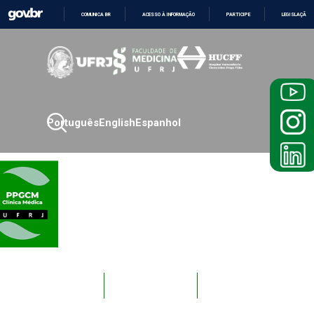
COMUNICA BR
ACESSO À INFORMAÇÃO
PARTICIPE
LEGISLAÇÃO
IR
PARA
O
CONTEÚDO
Português
English
Espanhol
Novos
Docentes
Alunos
Alunos