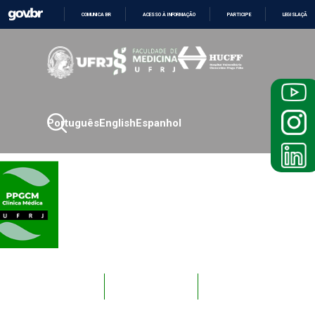
COMUNICA BR
ACESSO À INFORMAÇÃO
PARTICIPE
LEGISLAÇÃO
IR
PARA
O
CONTEÚDO
Português
English
Espanhol
Novos
Docentes
Alunos
Alunos