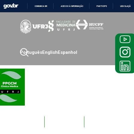
COMUNICA BR
ACESSO À INFORMAÇÃO
PARTICIPE
LEGISLAÇÃO
IR
PARA
O
CONTEÚDO
Português
English
Espanhol
Novos
Docentes
Alunos
Alunos