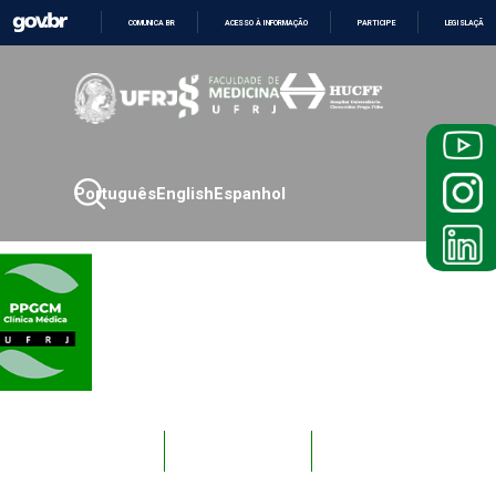
COMUNICA BR
ACESSO À INFORMAÇÃO
PARTICIPE
LEGISLAÇÃO
IR
PARA
O
CONTEÚDO
Português
English
Espanhol
Novos
Docentes
Alunos
Alunos