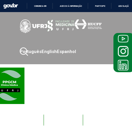
COMUNICA BR
ACESSO À INFORMAÇÃO
PARTICIPE
LEGISLAÇÃO
IR
PARA
O
CONTEÚDO
Português
English
Espanhol
Novos
Docentes
Alunos
Alunos