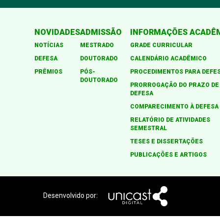
NOVIDADES
ADMISSÃO
INFORMAÇÕES ACADÊ
NOTÍCIAS
MESTRADO
GRADE CURRICULAR
DEFESA
DOUTORADO
CALENDÁRIO ACADÊMICO
PRÊMIOS
PÓS-
PROCEDIMENTOS PARA DEFE
DOUTORADO
PRORROGAÇÃO DO PRAZO DE
DEFESA
COMPARECIMENTO À DEFESA
RELATÓRIO DE ATIVIDADES
SEMESTRAL
TESES E DISSERTAÇÕES
PUBLICAÇÕES E ARTIGOS
Desenvolvido por: