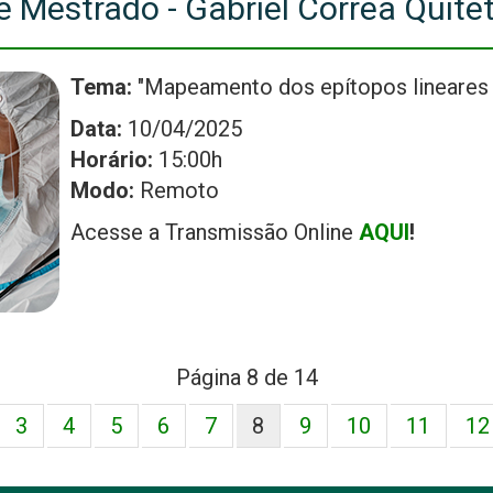
e Mestrado - Gabriel Corrêa Quite
Tema:
"Mapeamento dos epítopos lineares d
Data:
10/04/2025
Horário:
15:00h
Modo:
Remoto
Acesse a Transmissão Online
AQUI
!
Página 8 de 14
3
4
5
6
7
8
9
10
11
12