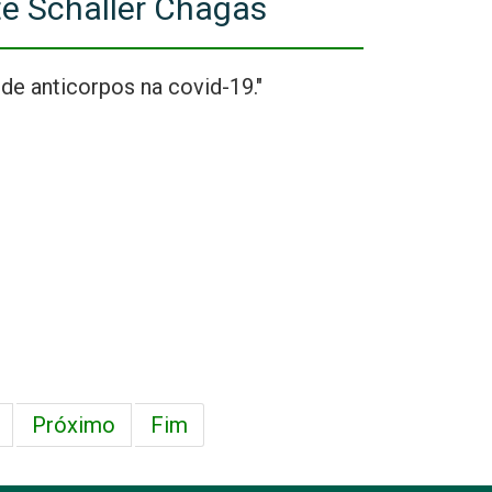
te Schaller Chagas
e anticorpos na covid-19."
Próximo
Fim