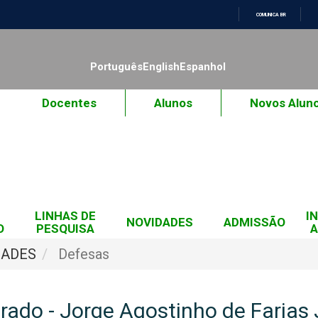
COMUNICA BR
IR
PARA
O
Português
English
Espanhol
CONTEÚDO
Docentes
Alunos
Novos Alun
LINHAS DE
I
NOVIDADES
ADMISSÃO
O
PESQUISA
A
DADES
Defesas
rado - Jorge Agostinho de Farias 