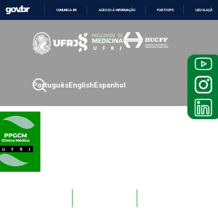
COMUNICA BR
ACESSO À INFORMAÇÃO
PARTICIPE
LEGISLAÇÃO
IR
PARA
O
CONTEÚDO
Português
English
Espanhol
Novos
Docentes
Alunos
Alunos