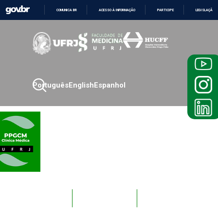
COMUNICA BR
ACESSO À INFORMAÇÃO
PARTICIPE
LEGISLAÇÃO
IR
PARA
O
CONTEÚDO
Português
English
Espanhol
Novos
Docentes
Alunos
Alunos