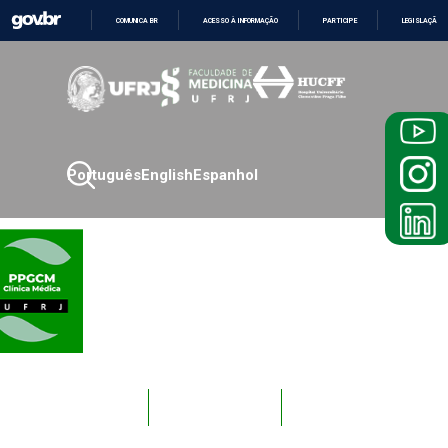
COMUNICA BR
ACESSO À INFORMAÇÃO
PARTICIPE
LEGISLAÇÃO
IR
PARA
O
CONTEÚDO
Português
English
Espanhol
Novos
Docentes
Alunos
Alunos