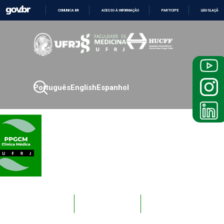
COMUNICA BR
ACESSO À INFORMAÇÃO
PARTICIPE
LEGISLAÇÃO
IR
PARA
O
CONTEÚDO
Português
English
Espanhol
Novos
Docentes
Alunos
Alunos