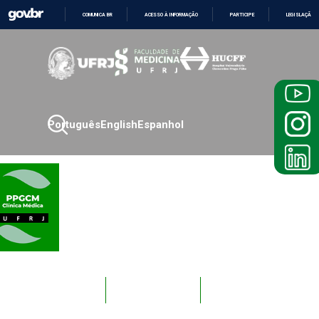
COMUNICA BR
ACESSO À INFORMAÇÃO
PARTICIPE
LEGISLAÇÃO
IR
PARA
O
CONTEÚDO
Português
English
Espanhol
Novos
Docentes
Alunos
Alunos