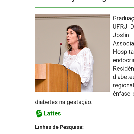
Graduaç
UFRJ. D
Joslin
Associa
Hospita
endocri
Residên
diabete
regiona
ênfase 
diabetes na gestação.
Lattes
Linhas de Pesquisa: