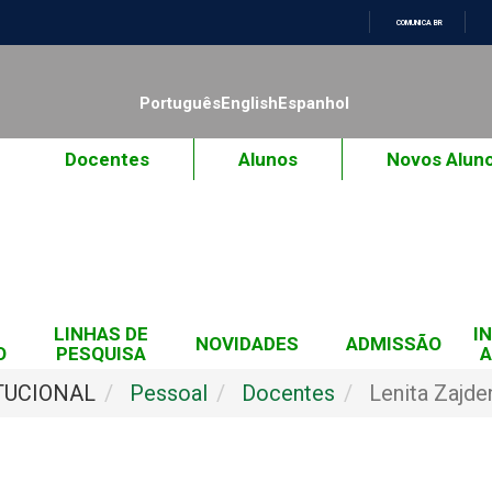
COMUNICA BR
IR
PARA
O
Português
English
Espanhol
CONTEÚDO
Docentes
Alunos
Novos Alun
LINHAS DE
I
NOVIDADES
ADMISSÃO
O
PESQUISA
A
TUCIONAL
Pessoal
Docentes
Lenita Zajde