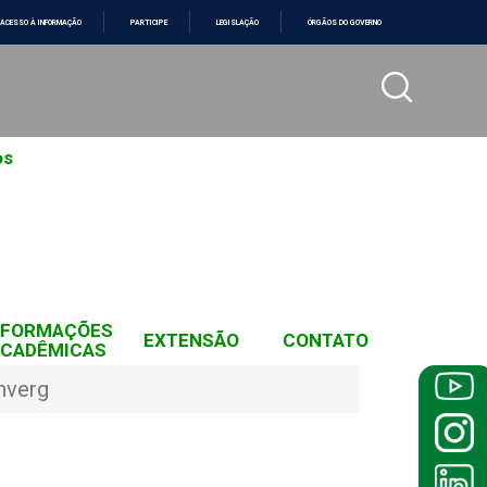
ACESSO À INFORMAÇÃO
PARTICIPE
LEGISLAÇÃO
ÓRGÃOS DO GOVERNO
os
NFORMAÇÕES
EXTENSÃO
CONTATO
CADÊMICAS
nverg