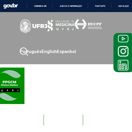
COMUNICA BR
ACESSO À INFORMAÇÃO
PARTICIPE
LEGISLAÇÃO
IR
PARA
O
CONTEÚDO
Português
English
Espanhol
Novos
Docentes
Alunos
Alunos