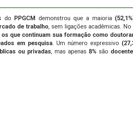
s do
PPGCM
demonstrou que a maioria
(52,1%
rcado de trabalho
, sem ligações acadêmicas. No
s os que continuam sua formação como doutor
eados em pesquisa
. Um número expressivo
(27,
blicas ou privadas
, mas apenas
8%
são
docente