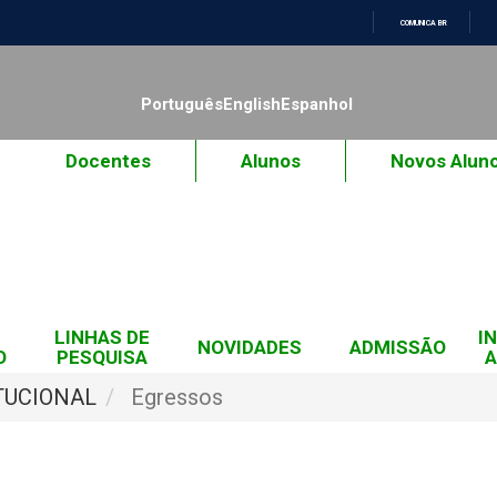
COMUNICA BR
IR
PARA
O
Português
English
Espanhol
CONTEÚDO
Docentes
Alunos
Novos Alun
LINHAS DE
I
NOVIDADES
ADMISSÃO
O
PESQUISA
A
TUCIONAL
Egressos