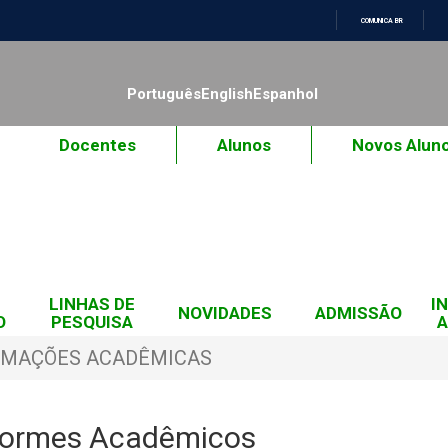
COMUNICA BR
IR
PARA
O
Português
English
Espanhol
CONTEÚDO
Docentes
Alunos
Novos Alun
LINHAS DE
I
NOVIDADES
ADMISSÃO
O
PESQUISA
A
RMAÇÕES ACADÊMICAS
formes Acadêmicos