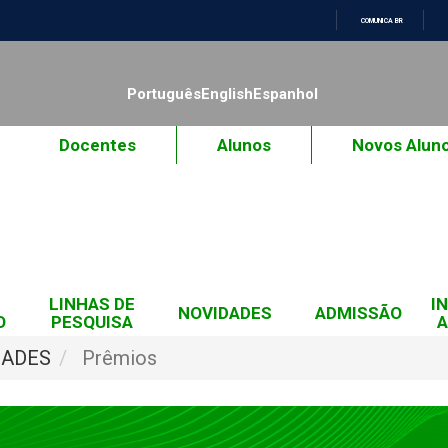
COMUNICA BR
IR
PARA
O
Português
English
Espanhol
CONTEÚDO
Docentes
Alunos
Novos Alun
LINHAS DE
I
NOVIDADES
ADMISSÃO
O
PESQUISA
A
DADES
Prêmios