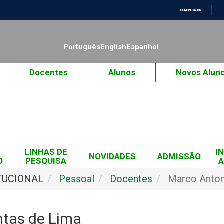
COMUNICA BR
IR
PARA
O
Português
English
Espanhol
CONTEÚDO
Docentes
Alunos
Novos Alun
LINHAS DE
I
NOVIDADES
ADMISSÃO
O
PESQUISA
A
TUCIONAL
Pessoal
Docentes
Marco Anton
ntas de Lima