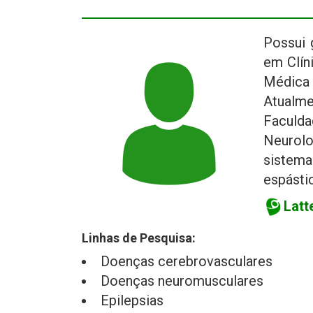
Possui 
em Clín
Médica
Atualm
Faculd
Neurolo
sistema
espásti
Latt
Linhas de Pesquisa:
Doenças cerebrovasculares
Doenças neuromusculares
Epilepsias