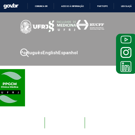
COMUNICA BR
ACESSO À INFORMAÇÃO
PARTICIPE
LEGISLAÇÃO
IR
PARA
O
CONTEÚDO
Português
English
Espanhol
Novos
Docentes
Alunos
Alunos