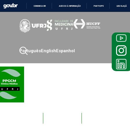
COMUNICA BR
ACESSO À INFORMAÇÃO
PARTICIPE
LEGISLAÇÃO
IR
PARA
O
CONTEÚDO
Português
English
Espanhol
Novos
Docentes
Alunos
Alunos