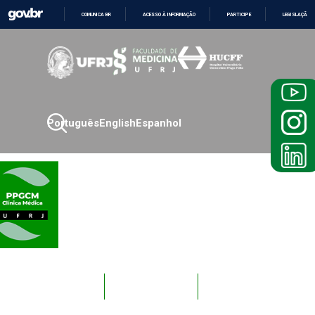
COMUNICA BR
ACESSO À INFORMAÇÃO
PARTICIPE
LEGISLAÇÃO
IR
PARA
O
CONTEÚDO
Português
English
Espanhol
Novos
Docentes
Alunos
Alunos